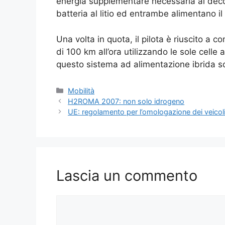
energia supplementare necessaria al decol
batteria al litio ed entrambe alimentano il 
Una volta in quota, il pilota è riuscito a c
di 100 km all’ora utilizzando le sole celle
questo sistema ad alimentazione ibrida son
Categorie
Mobilità
H2ROMA 2007: non solo idrogeno
UE: regolamento per l’omologazione dei veicol
Lascia un commento
Commento