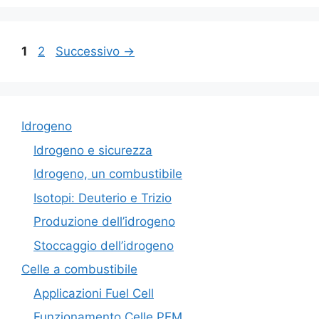
Pagina
Pagina
1
2
Successivo
→
Idrogeno
Idrogeno e sicurezza
Idrogeno, un combustibile
Isotopi: Deuterio e Trizio
Produzione dell’idrogeno
Stoccaggio dell’idrogeno
Celle a combustibile
Applicazioni Fuel Cell
Funzionamento Celle PEM